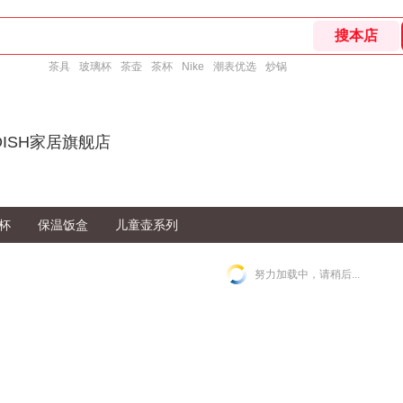
茶具
玻璃杯
茶壶
茶杯
Nike
潮表优选
炒锅
DISH家居旗舰店
杯
保温饭盒
儿童壶系列
努力加载中，请稍后...